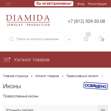
Вы не авторизованы!
Вход
Регистрация
+7 (812) 509-30-08
0
Каталог товаров
•
•
•
Главная страница
Каталог товаров
Православный каталог
Ик
Иконы
Православные иконы
Уточнить раздел