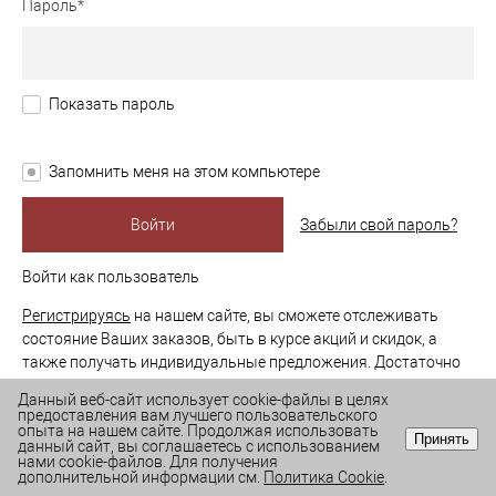
Пароль*
Показать пароль
Запомнить меня на этом компьютере
Забыли свой пароль?
Войти как пользователь
Регистрируясь
на нашем сайте, вы сможете отслеживать
состояние Ваших заказов, быть в курсе акций и скидок, а
также получать индивидуальные предложения. Достаточно
однократно указать свои данные при регистрации, и в
Данный веб-сайт использует cookie-файлы в целях
дальнейшем они будут подставляться автоматически.
предоставления вам лучшего пользовательского
опыта на нашем сайте. Продолжая использовать
Принять
данный сайт, вы соглашаетесь с использованием
нами cookie-файлов. Для получения
0
шт. - гр. -
0 ₽
дополнительной информации см.
Политика Cookie
.
Вы не авторизованы!